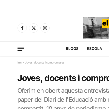
Facebook
X
Instagram
(Twitter)
BLOGS
ESCOLA
Inici
»
Joves, docents i compromeses
Joves, docents i comp
Oferim en obert aquesta entrevista
paper del Diari de l'Educació amb 
compartit. 10 anys de periodisme a