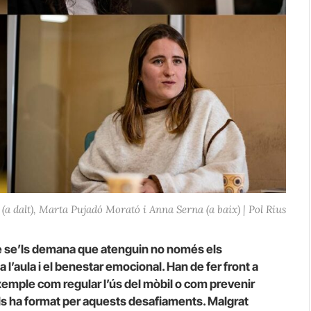
 dalt), Marta Pujadó Morató i Anna Serna (a baix) | Pol Rius
è se’ls demana que atenguin no només els
a l’aula i el benestar emocional. Han de fer front a
xemple com regular l’ús del mòbil o com prevenir
’ls ha format per aquests desafiaments. Malgrat