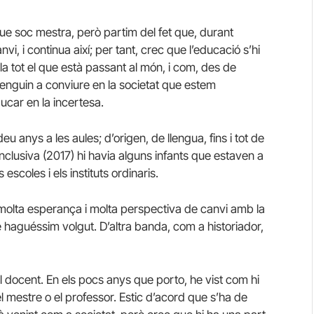
que soc mestra, però partim del fet que, durant
, i continua així; per tant, crec que l’educació s’hi
la tot el que està passant al món, i com, des de
enguin a conviure en la societat que estem
ducar en la incertesa.
u anys a les aules; d’origen, de llengua, fins i tot de
nclusiva (2017) hi havia alguns infants que estaven a
escoles i els instituts ordinaris.
 molta esperança i molta perspectiva de canvi amb la
ue haguéssim volgut. D’altra banda, com a historiador,
del docent. En els pocs anys que porto, he vist com hi
el mestre o el professor. Estic d’acord que s’ha de