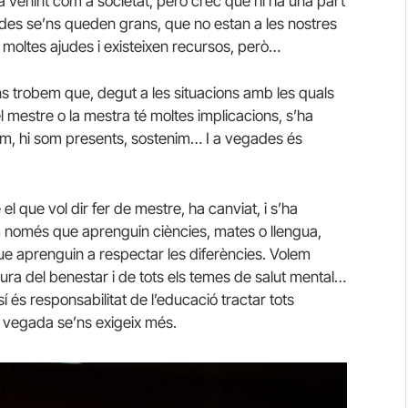
stà venint com a societat, però crec que hi ha una part
des se’ns queden grans, que no estan a les nostres
moltes ajudes i existeixen recursos, però…
 trobem que, degut a les situacions amb les quals
del mestre o la mestra té moltes implicacions, s’ha
iem, hi som presents, sostenim… I a vegades és
l que vol dir fer de mestre, ha canviat, i s’ha
 només que aprenguin ciències, mates o llengua,
e aprenguin a respectar les diferències. Volem
ura del benestar i de tots els temes de salut mental…
 sí és responsabilitat de l’educació tractar tots
a vegada se’ns exigeix més.