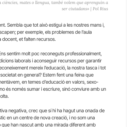
ciències, mates o llengua, també volem que aprenguin a
ser ciutadans» | Pol Rius
t. Sembla que tot això estigui a les nostres mans i,
scapen; per exemple, els problemes de l’aula
a docent, et falten recursos.
 Ens sentim molt poc reconeguts professionalment,
dicions laborals i aconseguir recursos per garantir
econeixement mereix l’educació, la nostra tasca i tot
a societat en general? Estem fent una feina que
omentàvem, en temes d’educació en valors, sexo-
 no és només sumar i escriure, sinó conviure amb un
olta.
va negativa, crec que sí hi ha hagut una onada de
tic en un centre de nova creació, i no som una
 o que han nascut amb una mirada diferent amb