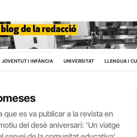
JOVENTUT I INFÀNCIA
UNIVERSITAT
LLENGUA I C
romeses
 que es va publicar a la revista en
motiu del desè aniversari: 'Un viatge
l servei de la comunitat educativa'.