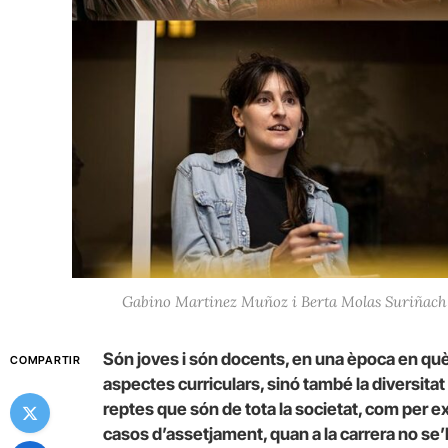
Gabino Martinez Muñoz i Berta Molas Suriñach (a
Són joves i són docents, en una època en qu
COMPARTIR
aspectes curriculars, sinó també la diversitat 
reptes que són de tota la societat, com per e
casos d’assetjament, quan a la carrera no se