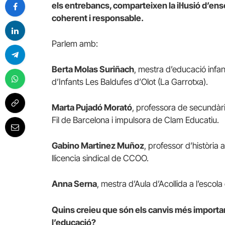
els entrebancs, comparteixen la il·lusió d’en
coherent i responsable.
Parlem amb:
Berta Molas Suriñach
, mestra d’educació infan
d’Infants Les Baldufes d’Olot (La Garrotxa).
Marta Pujadó Morató
, professora de secundàri
Fil de Barcelona i impulsora de Clam Educatiu.
Gabino Martinez Muñoz
, professor d’històri
llicencia sindical de CCOO.
Anna Serna
, mestra d’Aula d’Acollida a l’escol
Quins creieu que són els canvis més importan
l’educació?