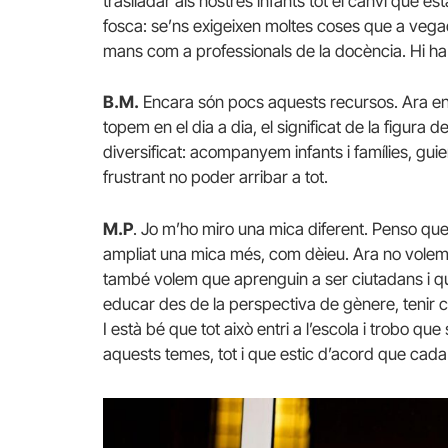
traslladar als nostres infants tot el canvi que e
fosca: se’ns exigeixen moltes coses que a vega
mans com a professionals de la docència. Hi ha 
B.M.
Encara són pocs aquests recursos. Ara ens
topem en el dia a dia, el significat de la figura 
diversificat: acompanyem infants i famílies, gu
frustrant no poder arribar a tot.
M.P
. Jo m’ho miro una mica diferent. Penso que e
ampliat una mica més, com dèieu. Ara no volem
també volem que aprenguin a ser ciutadans i qu
educar des de la perspectiva de gènere, tenir c
I està bé que tot això entri a l’escola i trobo que
aquests temes, tot i que estic d’acord que cad