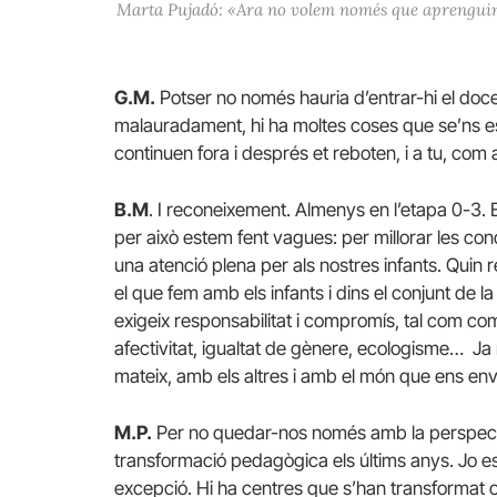
Marta Pujadó: «Ara no volem només que aprenguin 
G.M.
Potser no només hauria d’entrar-hi el docen
malauradament, hi ha moltes coses que se’ns e
continuen fora i després et reboten, i a tu, com 
B.M
. I reconeixement. Almenys en l’etapa 0-3.
per això estem fent vagues: per millorar les con
una atenció plena per als nostres infants. Quin r
el que fem amb els infants i dins el conjunt de l
exigeix responsabilitat i compromís, tal com c
afectivitat, igualtat de gènere, ecologisme… Ja
mateix, amb els altres i amb el món que ens env
M.P.
Per no quedar-nos només amb la perspecti
transformació pedagògica els últims anys. Jo es
excepció. Hi ha centres que s’han transformat