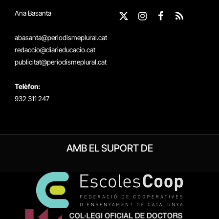
Ana Basanta
X
Instagram
Facebook
RSS
(Twitter)
abasanta@periodismeplural.cat
redaccio@diarieducacio.cat
publicitat@periodismeplural.cat
Telèfon:
932 311 247
AMB EL SUPORT DE