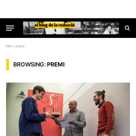
Inici
»
premi
BROWSING:
PREMI