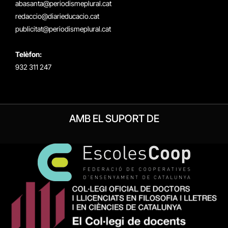
abasanta@periodismeplural.cat
redaccio@diarieducacio.cat
publicitat@periodismeplural.cat
Telèfon:
932 311 247
AMB EL SUPORT DE