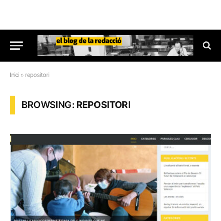
Inici
»
repositori
BROWSING:
REPOSITORI