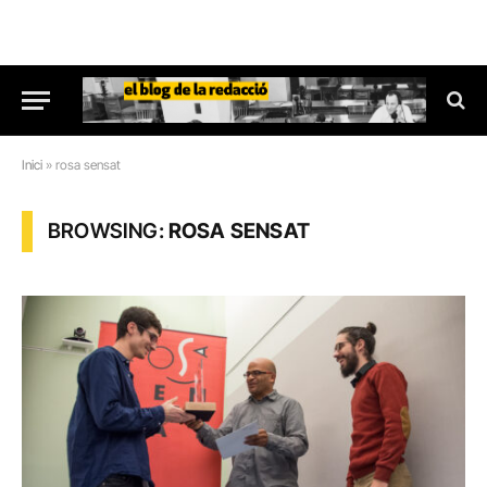
Inici
»
rosa sensat
BROWSING:
ROSA SENSAT