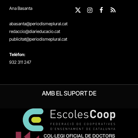
Ana Basanta
X
Instagram
Facebook
RSS
(Twitter)
abasanta@periodismeplural.cat
redaccio@diarieducacio.cat
publicitat@periodismeplural.cat
Telèfon:
932 311 247
AMB EL SUPORT DE