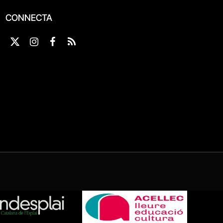
CONNECTA
X
Instagram
Facebook
RSS
(Twitter)