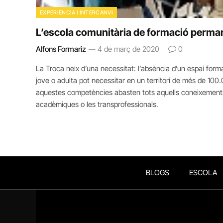
EXPERIÈNCIA I INTERCANVI
L’escola comunitària de formació perma
Alfons Formariz
4 de març de 2020
0
La Troca neix d’una necessitat: l’absència d’un espai fo
jove o adulta pot necessitar en un territori de més de 10
aquestes competències abasten tots aquells coneixements 
acadèmiques o les transprofessionals.
BLOGS
ESCOLA