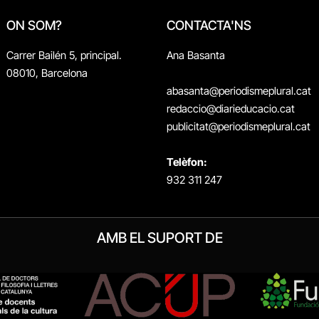
ON SOM?
CONTACTA'NS
Carrer Bailén 5, principal.
Ana Basanta
08010, Barcelona
abasanta@periodismeplural.cat
redaccio@diarieducacio.cat
publicitat@periodismeplural.cat
Telèfon:
932 311 247
AMB EL SUPORT DE