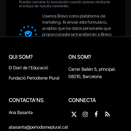
QUI SOM?
ON SOM?
El Diari de l'Educació
Carrer Bailén 5, principal.
08010, Barcelona
Fundació Periodisme Plural
CONTACTA'NS
CONNECTA
Ana Basanta
X
Instagram
Facebook
RSS
(Twitter)
abasanta@periodismeplural.cat