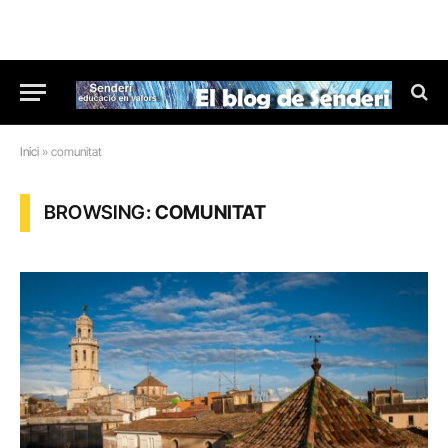
Inici
»
comunitat
BROWSING:
COMUNITAT