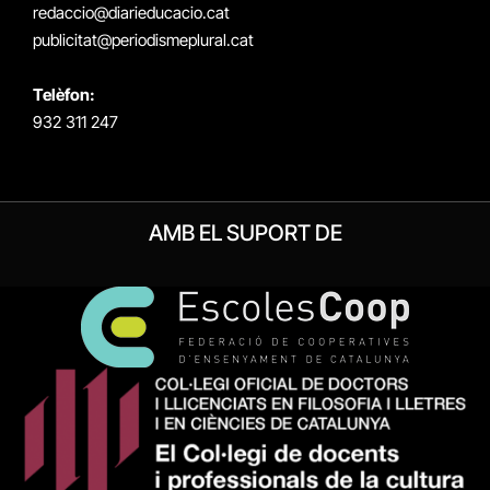
redaccio@diarieducacio.cat
publicitat@periodismeplural.cat
Telèfon:
932 311 247
AMB EL SUPORT DE