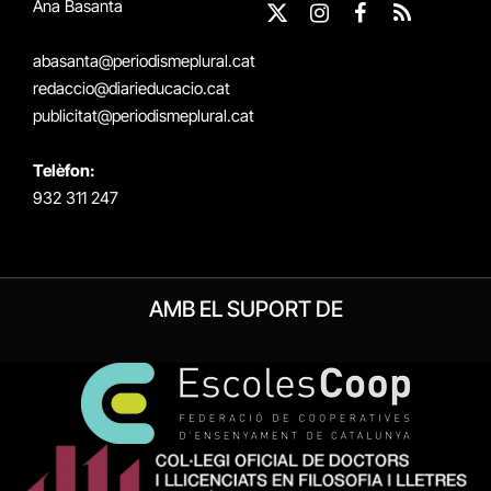
Ana Basanta
X
Instagram
Facebook
RSS
(Twitter)
abasanta@periodismeplural.cat
redaccio@diarieducacio.cat
publicitat@periodismeplural.cat
Telèfon:
932 311 247
AMB EL SUPORT DE