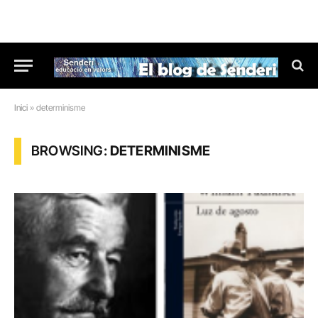
Inici
»
determinisme
BROWSING:
DETERMINISME