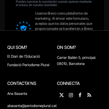
QUI SOM?
ON SOM?
El Diari de l'Educació
Carrer Bailén 5, principal.
08010, Barcelona
Fundació Periodisme Plural
CONTACTA'NS
CONNECTA
Ana Basanta
X
Instagram
Facebook
RSS
(Twitter)
abasanta@periodismeplural.cat