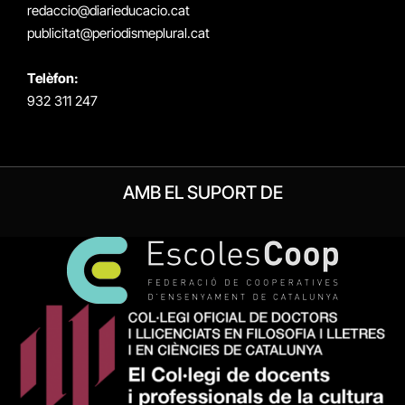
redaccio@diarieducacio.cat
publicitat@periodismeplural.cat
Telèfon:
932 311 247
AMB EL SUPORT DE