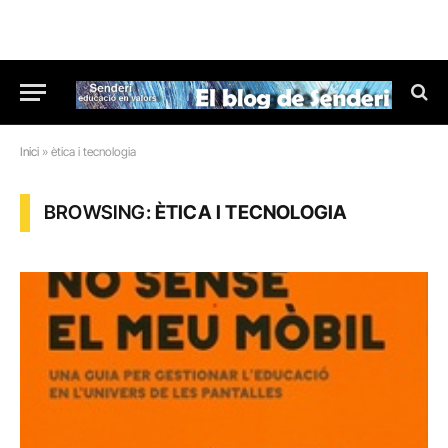
Inici
»
ètica i tecnologia
BROWSING:
ÈTICA I TECNOLOGIA