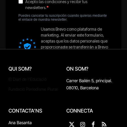
QUI SOM?
ON SOM?
El Diari de l'Educació
Carrer Bailén 5, principal.
08010, Barcelona
Fundació Periodisme Plural
CONTACTA'NS
CONNECTA
Ana Basanta
X
Instagram
Facebook
RSS