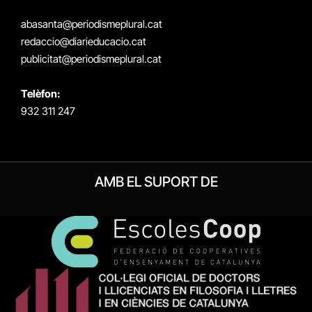
(Twitter)
abasanta@periodismeplural.cat
redaccio@diarieducacio.cat
publicitat@periodismeplural.cat
Telèfon:
932 311 247
AMB EL SUPORT DE