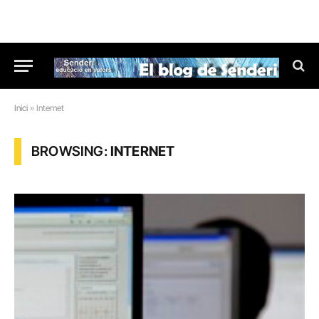
Inici
»
Internet
BROWSING:
INTERNET