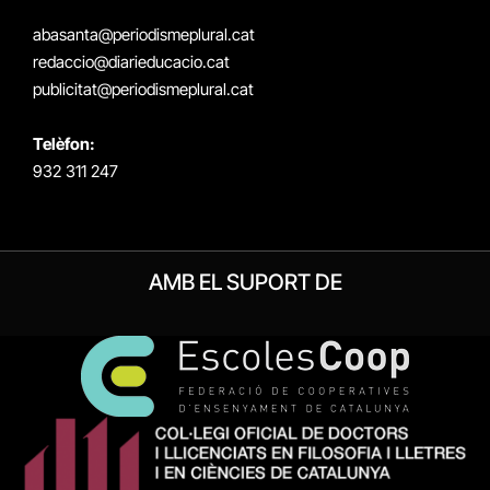
(Twitter)
abasanta@periodismeplural.cat
redaccio@diarieducacio.cat
publicitat@periodismeplural.cat
Telèfon:
932 311 247
AMB EL SUPORT DE