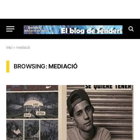
Inici
»
mediació
BROWSING:
MEDIACIÓ