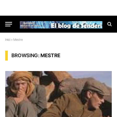
Inici
»
Mestre
BROWSING:
MESTRE