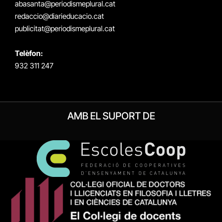
abasanta@periodismeplural.cat
redaccio@diarieducacio.cat
publicitat@periodismeplural.cat
Telèfon:
932 311 247
AMB EL SUPORT DE