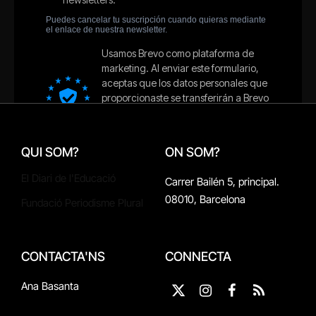
QUI SOM?
ON SOM?
El Diari de l'Educació
Carrer Bailén 5, principal.
08010, Barcelona
Fundació Periodisme Plural
CONTACTA'NS
CONNECTA
Ana Basanta
X
Instagram
Facebook
RSS
(Twitter)