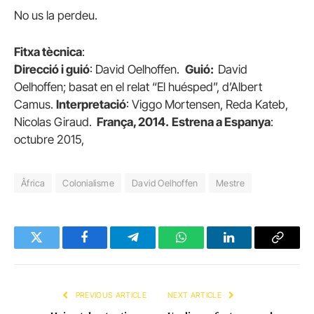
No us la perdeu.
Fitxa tècnica
:
Direcció i guió
: David Oelhoffen.
Guió:
David
Oelhoffen; basat en el relat “El huésped”, d’Albert
Camus.
Interpretació
: Viggo Mortensen, Reda Kateb,
Nicolas Giraud.
França, 2014.
Estrena a Espanya
:
octubre 2015,
Âfrica
Colonialisme
David Oelhoffen
Mestre
Twitter
Facebook
Telegram
WhatsApp
LinkedIn
Copy
Link
PREVIOUS ARTICLE
NEXT ARTICLE