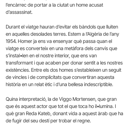
l’encàrrec de portar a la ciutat un home acusat
d’assassinat.
Durant el viatge hauran d’evitar els bàndols que lluiten
en aquelles desolades terres. Estem a l’Algèria de l’any
1954. Homer ja ens va ensenyar què passa quan el
viatge es converteix en una metàfora dels canvis que
s’instal•len en el nostre interior, que ens van
transformant i que acaben per donar sentit a les nostres
existències. Entre els dos homes s’estableixen un seguit
de vincles i de complicitats que convertiran aquesta
història en un relat ètic i d’una bellesa indescriptible.
Quina interpretació, la de Viggo Mortensen, que gran
que és aquest actor que tot el que toca ho il•lumina. I
què gran Reda Kateb, donant vida a aquest àrab que ha
de fugir del seu destí per trobar el regne.