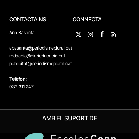
CONTACTA'NS
CONNECTA
Ana Basanta
X
Instagram
Facebook
RSS
(Twitter)
abasanta@periodismeplural.cat
redaccio@diarieducacio.cat
publicitat@periodismeplural.cat
Telèfon:
932 311 247
AMB EL SUPORT DE