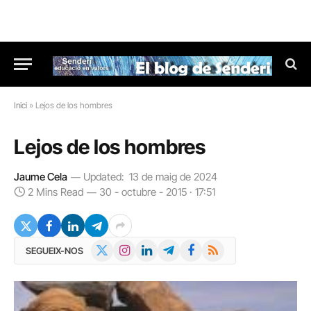
Inici
»
Lejos de los hombres
Lejos de los hombres
Jaume Cela
Updated:
13 de maig de 2024
2 Mins Read
30 - octubre - 2015 · 17:51
X
Instagram
LinkedIn
Telegram
Facebook
RSS
SEGUEIX-NOS
(Twitter)