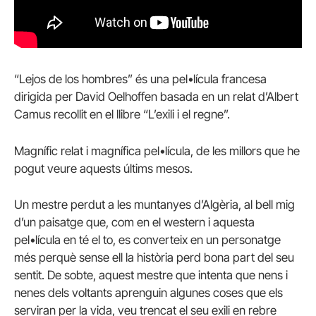
“Lejos de los hombres” és una pel•lícula francesa
dirigida per David Oelhoffen basada en un relat d’Albert
Camus recollit en el llibre “L’exili i el regne”.
Magnífic relat i magnífica pel•lícula, de les millors que he
pogut veure aquests últims mesos.
Un mestre perdut a les muntanyes d’Algèria, al bell mig
d’un paisatge que, com en el western i aquesta
pel•lícula en té el to, es converteix en un personatge
més perquè sense ell la història perd bona part del seu
sentit. De sobte, aquest mestre que intenta que nens i
nenes dels voltants aprenguin algunes coses que els
serviran per la vida, veu trencat el seu exili en rebre