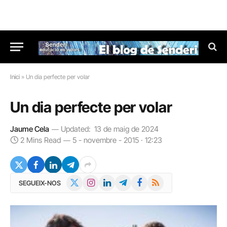
Inici
»
Un dia perfecte per volar
Un dia perfecte per volar
Jaume Cela
Updated:
13 de maig de 2024
2 Mins Read
5 - novembre - 2015 · 12:23
X
Instagram
LinkedIn
Telegram
Facebook
RSS
SEGUEIX-NOS
(Twitter)