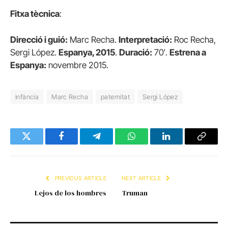
Fitxa tècnica
:
Direcció i guió:
Marc Recha.
Interpretació:
Roc Recha,
Sergi López.
Espanya, 2015
.
Duració:
70′.
Estrena a
Espanya:
novembre 2015.
infància
Marc Recha
paternitat
Sergi López
Twitter
Facebook
Telegram
WhatsApp
LinkedIn
Copy
Link
PREVIOUS ARTICLE
NEXT ARTICLE
Lejos de los hombres
Truman