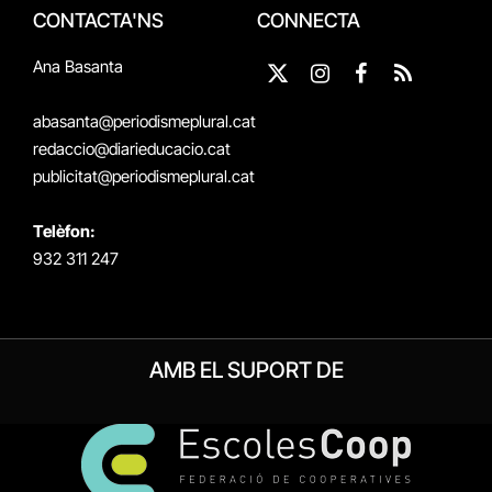
CONTACTA'NS
CONNECTA
Ana Basanta
X
Instagram
Facebook
RSS
(Twitter)
abasanta@periodismeplural.cat
redaccio@diarieducacio.cat
publicitat@periodismeplural.cat
Telèfon:
932 311 247
AMB EL SUPORT DE