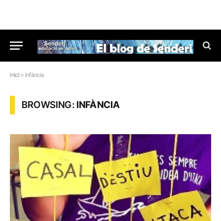
Inici
»
infància
BROWSING:
INFÀNCIA