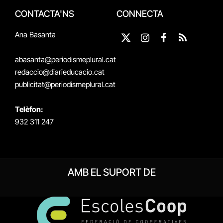
CONTACTA'NS
CONNECTA
Ana Basanta
X
Instagram
Facebook
RSS
(Twitter)
abasanta@periodismeplural.cat
redaccio@diarieducacio.cat
publicitat@periodismeplural.cat
Telèfon:
932 311 247
AMB EL SUPORT DE