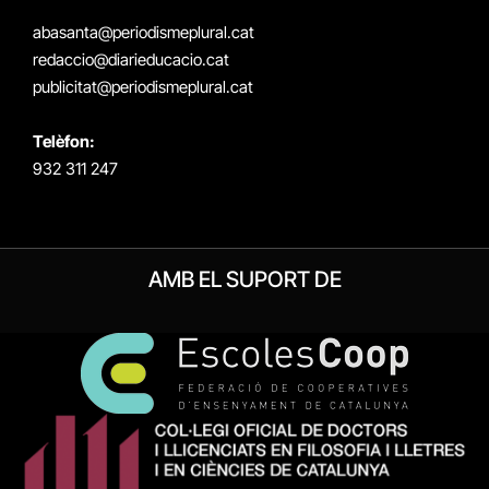
(Twitter)
abasanta@periodismeplural.cat
redaccio@diarieducacio.cat
publicitat@periodismeplural.cat
Telèfon:
932 311 247
AMB EL SUPORT DE