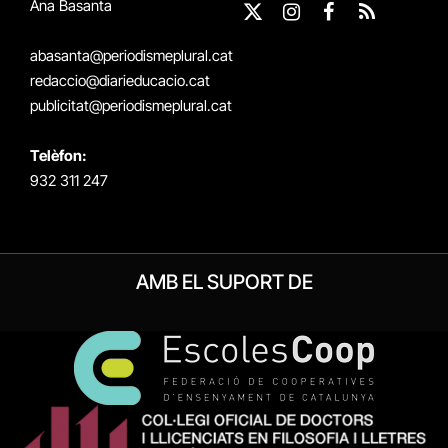
Ana Basanta
X
Instagram
Facebook
RSS
(Twitter)
abasanta@periodismeplural.cat
redaccio@diarieducacio.cat
publicitat@periodismeplural.cat
Telèfon:
932 311 247
AMB EL SUPORT DE