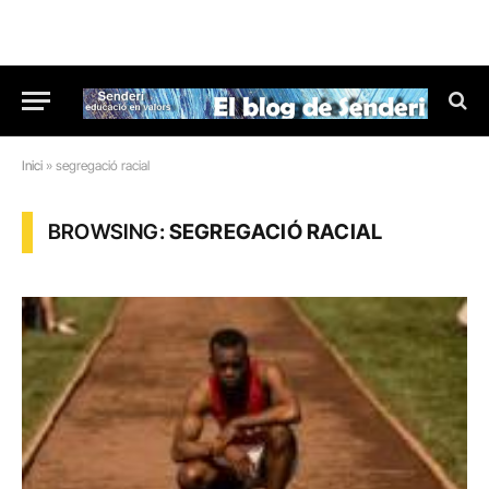
Inici
»
segregació racial
BROWSING:
SEGREGACIÓ RACIAL