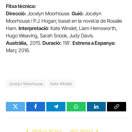
Fitxa tècnica:
Direcció:
Jocelyn Moorhouse.
Guió:
Jocelyn
Moorhouse i P.J. Hogan; basat en la novel.la de Rosalie
Ham.
Interpretació
: Kate Winslet, Liam Hemsworth,
Hugo Weaving, Sarah Snook, Judy Davis.
Austràlia,
2015.
Duració:
118′.
Estrena a Espanya:
Març 2016.
Jocelyn Moorhouse
Kate Winslet
Twitter
Facebook
Telegram
WhatsApp
LinkedIn
Copy
Link
PREVIOUS ARTICLE
NEXT ARTICLE