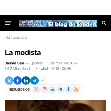
Inici
»
La modista
La modista
Jaume Cela
Updated:
13 de maig de 2024
2 Mins Read
8 - abril - 2016 · 05:26
X
Instagram
LinkedIn
Telegram
Facebook
RSS
SEGUEIX-NOS
(Twitter)