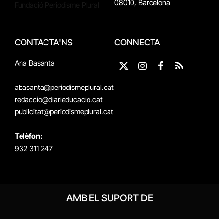
08010, Barcelona
Fundació Periodisme Plural
CONTACTA'NS
CONNECTA
Ana Basanta
X
Instagram
Facebook
RSS
(Twitter)
abasanta@periodismeplural.cat
redaccio@diarieducacio.cat
publicitat@periodismeplural.cat
Telèfon:
932 311 247
AMB EL SUPORT DE