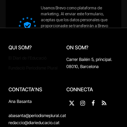
QUI SOM?
ON SOM?
El Diari de l'Educació
Carrer Bailén 5, principal.
08010, Barcelona
Fundació Periodisme Plural
CONTACTA'NS
CONNECTA
Ana Basanta
X
Instagram
Facebook
RSS
(Twitter)
abasanta@periodismeplural.cat
redaccio@diarieducacio.cat