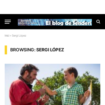
Inici
»
Sergi López
BROWSING:
SERGI LÓPEZ