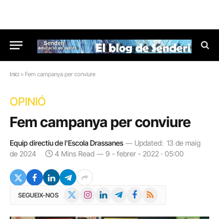
Inici
»
Fem campanya per conviure
OPINIÓ
Fem campanya per conviure
Equip directiu de l'Escola Drassanes
Updated:
13 de maig
de 2024
4 Mins Read
9 - febrer - 2022 · 05:00
X
Instagram
LinkedIn
Telegram
Facebook
RSS
SEGUEIX-NOS
(Twitter)