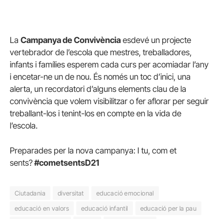
La
Campanya de Convivència
esdevé un projecte
vertebrador de l’escola que mestres, treballadores,
infants i famílies esperem cada curs per acomiadar l’any
i encetar-ne un de nou. És només un toc d’inici, una
alerta, un recordatori d’alguns elements clau de la
convivència que volem visibilitzar o fer aflorar per seguir
treballant-los i tenint-los en compte en la vida de
l’escola.
Preparades per la nova campanya: I tu, com et
sents?
#cometsentsD21
Ciutadania
diversitat
educació emocional
educació en valors
educació infantil
educació per la pau