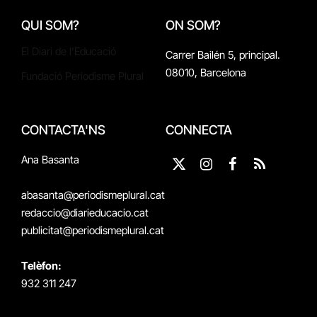
QUI SOM?
ON SOM?
El Diari de l'Educació
Carrer Bailén 5, principal.
08010, Barcelona
Fundació Periodisme Plural
CONTACTA'NS
CONNECTA
Ana Basanta
X
Instagram
Facebook
RSS
(Twitter)
abasanta@periodismeplural.cat
redaccio@diarieducacio.cat
publicitat@periodismeplural.cat
Telèfon:
932 311 247