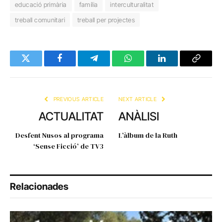
educació primària
família
interculturalitat
treball comunitari
treball per projectes
Twitter
Facebook
Telegram
WhatsApp
LinkedIn
Copy
Link
PREVIOUS ARTICLE
NEXT ARTICLE
ACTUALITAT
ANÀLISI
Desfent Nusos al programa
L’àlbum de la Ruth
‘Sense Ficció’ de TV3
Relacionades