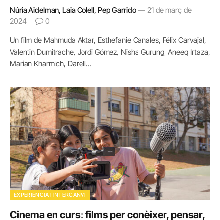
Núria Aidelman, Laia Colell, Pep Garrido
21 de març de
2024
0
Un film de Mahmuda Aktar, Esthefanie Canales, Félix Carvajal,
Valentin Dumitrache, Jordi Gómez, Nisha Gurung, Aneeq Irtaza,
Marian Kharmich, Darell…
EXPERIÈNCIA I INTERCANVI
Cinema en curs: films per conèixer, pensar,