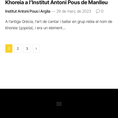
Khoreia a l’Institut Antoni Pous de Manlleu
Institut Antoni Pous i Argila
29 de març de 2023
0
A l’antiga Grècia, l’art de cantar i ballar en grup rebia el nom de
khoreia (χορεία), i era un element…
Next
1
2
3