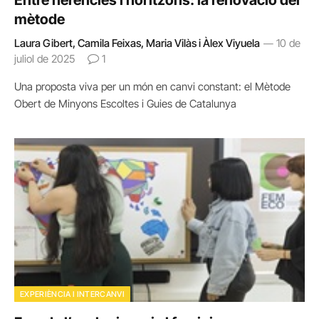
Entre herències i horitzons: la renovació del
mètode
Laura Gibert, Camila Feixas, Maria Vilàs i Àlex Viyuela
10 de
juliol de 2025
1
Una proposta viva per un món en canvi constant: el Mètode
Obert de Minyons Escoltes i Guies de Catalunya
EXPERIÈNCIA I INTERCANVI