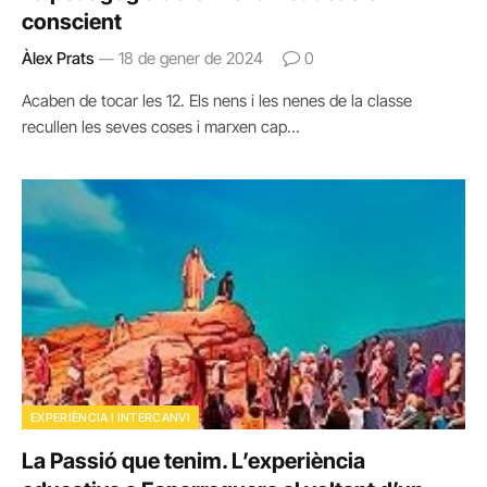
conscient
Àlex Prats
18 de gener de 2024
0
Acaben de tocar les 12. Els nens i les nenes de la classe
recullen les seves coses i marxen cap…
EXPERIÈNCIA I INTERCANVI
La Passió que tenim. L’experiència