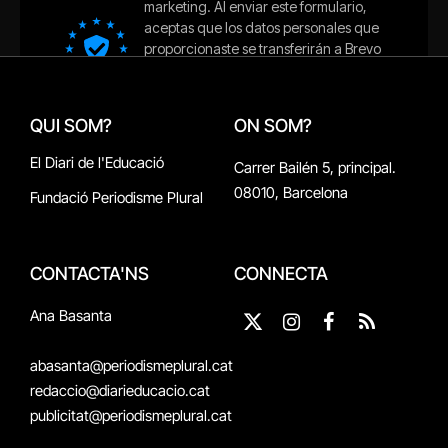
QUI SOM?
ON SOM?
El Diari de l'Educació
Carrer Bailén 5, principal.
08010, Barcelona
Fundació Periodisme Plural
CONTACTA'NS
CONNECTA
Ana Basanta
X
Instagram
Facebook
RSS
(Twitter)
abasanta@periodismeplural.cat
redaccio@diarieducacio.cat
publicitat@periodismeplural.cat