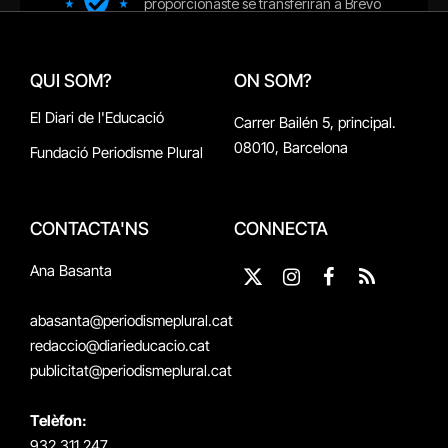
QUI SOM?
ON SOM?
El Diari de l'Educació
Carrer Bailén 5, principal.
08010, Barcelona
Fundació Periodisme Plural
CONTACTA'NS
CONNECTA
Ana Basanta
X
Instagram
Facebook
RSS
(Twitter)
abasanta@periodismeplural.cat
redaccio@diarieducacio.cat
publicitat@periodismeplural.cat
Telèfon:
932 311 247