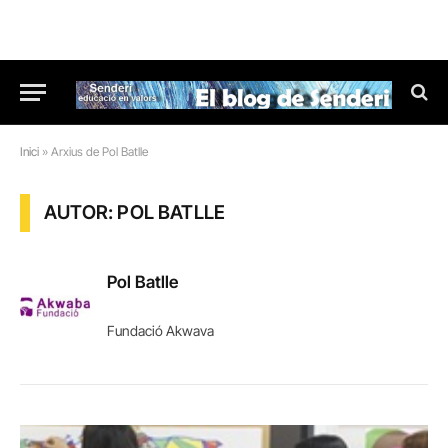
Inici
»
Arxius de Pol Batlle
AUTOR: POL BATLLE
Pol Batlle
Fundació Akwava