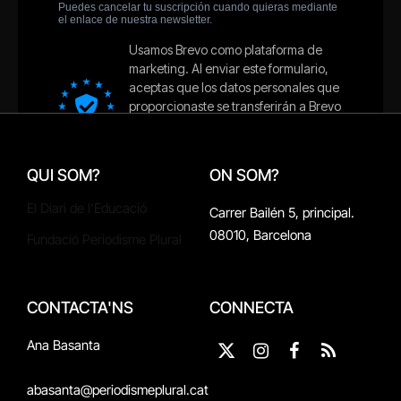
QUI SOM?
ON SOM?
El Diari de l'Educació
Carrer Bailén 5, principal.
08010, Barcelona
Fundació Periodisme Plural
CONTACTA'NS
CONNECTA
Ana Basanta
X
Instagram
Facebook
RSS
(Twitter)
abasanta@periodismeplural.cat