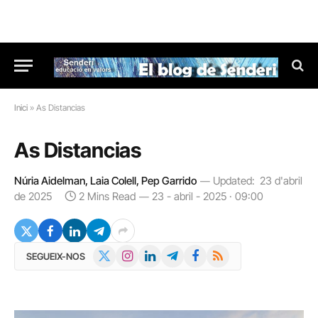
Inici
»
As Distancias
As Distancias
Núria Aidelman, Laia Colell, Pep Garrido
Updated:
23 d'abril
de 2025
2 Mins Read
23 - abril - 2025 · 09:00
X
Instagram
LinkedIn
Telegram
Facebook
RSS
SEGUEIX-NOS
(Twitter)