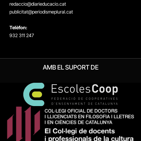
redaccio@diarieducacio.cat
publicitat@periodismeplural.cat
Telèfon:
932 311 247
AMB EL SUPORT DE