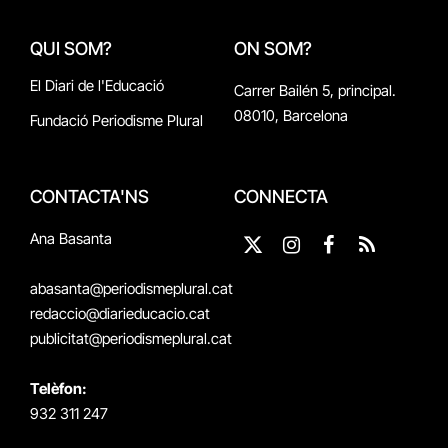
QUI SOM?
ON SOM?
El Diari de l'Educació
Carrer Bailén 5, principal.
08010, Barcelona
Fundació Periodisme Plural
CONTACTA'NS
CONNECTA
Ana Basanta
X
Instagram
Facebook
RSS
(Twitter)
abasanta@periodismeplural.cat
redaccio@diarieducacio.cat
publicitat@periodismeplural.cat
Telèfon:
932 311 247