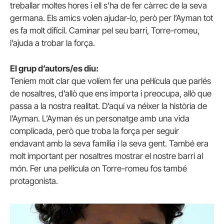
treballar moltes hores i ell s’ha de fer càrrec de la seva
germana. Els amics volen ajudar-lo, però per l’Ayman tot
es fa molt difícil. Caminar pel seu barri, Torre-romeu,
l’ajuda a trobar la força.
El grup d’autors/es diu:
Teníem molt clar que volíem fer una pel·lícula que parlés
de nosaltres, d’allò que ens importa i preocupa, allò que
passa a la nostra realitat. D’aquí va néixer la història de
l’Ayman. L’Ayman és un personatge amb una vida
complicada, però que troba la força per seguir
endavant amb la seva família i la seva gent. També era
molt important per nosaltres mostrar el nostre barri al
món. Fer una pel·lícula on Torre-romeu fos també
protagonista.