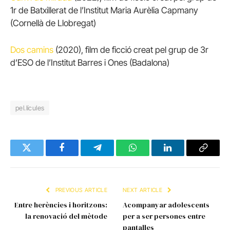
1r de Batxillerat de l’Institut Maria Aurèlia Capmany
(Cornellà de Llobregat)
Dos camins
(2020), film de ficció creat pel grup de 3r
d’ESO de l’Institut Barres i Ones (Badalona)
pel.lícules
Twitter
Facebook
Telegram
WhatsApp
LinkedIn
Copy
Link
PREVIOUS ARTICLE
NEXT ARTICLE
Entre herències i horitzons:
Acompanyar adolescents
la renovació del mètode
per a ser persones entre
pantalles