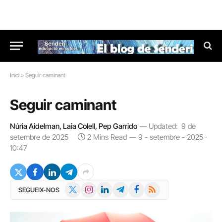
Inici
»
Seguir caminant
Seguir caminant
Núria Aidelman, Laia Colell, Pep Garrido
Updated:
9 de
setembre de 2025
2 Mins Read
9 - setembre - 2025 ·
10:47
X
Instagram
LinkedIn
Telegram
Facebook
RSS
SEGUEIX-NOS
(Twitter)