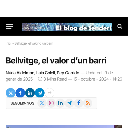
Inici
»
Bellvitge, el valor d’un barri
Bellvitge, el valor d’un barri
Núria Aidelman, Laia Colell, Pep Garrido
Updated:
9 de
gener de 2025
3 Mins Read
15 - octubre - 2024 · 14:26
X
Instagram
LinkedIn
Telegram
Facebook
RSS
SEGUEIX-NOS
(Twitter)