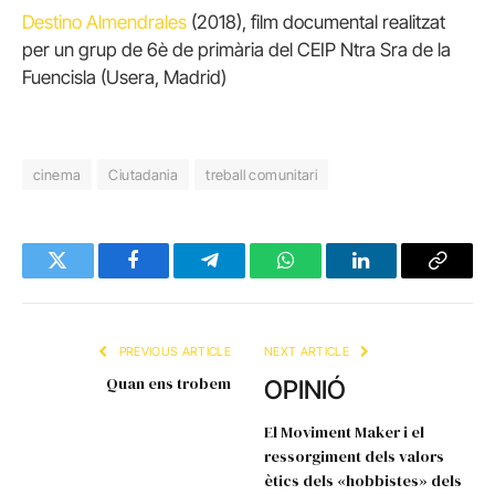
Destino Almendrales
(2018), film documental realitzat
per un grup de 6è de primària del CEIP Ntra Sra de la
Fuencisla (Usera, Madrid)
cinema
Ciutadania
treball comunitari
Twitter
Facebook
Telegram
WhatsApp
LinkedIn
Copy
Link
PREVIOUS ARTICLE
NEXT ARTICLE
Quan ens trobem
OPINIÓ
El Moviment Maker i el
ressorgiment dels valors
ètics dels «hobbistes» dels