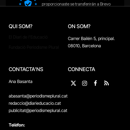
QUI SOM?
ON SOM?
El Diari de l'Educació
Carrer Bailén 5, principal.
08010, Barcelona
Fundació Periodisme Plural
CONTACTA'NS
CONNECTA
Ana Basanta
X
Instagram
Facebook
RSS
(Twitter)
abasanta@periodismeplural.cat
redaccio@diarieducacio.cat
publicitat@periodismeplural.cat
Telèfon: