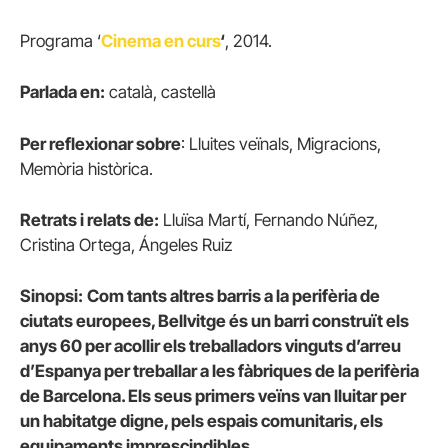
Programa ‘
Cinema en curs
‘
, 2014.
Parlada en:
català, castellà
Per reflexionar sobre
: Lluites veïnals, Migracions,
Memòria històrica.
Retrats i relats de:
Lluïsa Martí, Fernando Núñez,
Cristina Ortega, Ángeles Ruiz
Sinopsi:
Com tants altres barris a la perifèria de
ciutats europees, Bellvitge és un barri construït els
anys 60 per acollir els treballadors vinguts d’arreu
d’Espanya per treballar a les fàbriques de la perifèria
de Barcelona. Els seus primers veïns van lluitar per
un habitatge digne, pels espais comunitaris, els
equipaments imprescindibles
.