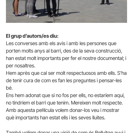
El grup d’autors/es diu:
Les converses amb els avis i amb les persones que
porten molts anys al barri, des de la seva construcció,
han estat molt importants per fer el nostre documental; i
per nosaltres.
Hem après que cal ser molt respectuosos amb ells. S’ha
de tenir cura de com es fan les preguntes i pensar-les
bé.
Ens hem adonat que si no fos per ells, no estaríem aquí,
no tindríem el barri que tenim. Mereixen molt respecte.
Amb aquesta pel·lícula volem donar-los veu i mostrar
què importants han estat ells i les seves lluites.
També volíem donar una visió de com és Bellvitge avui i