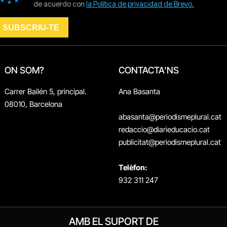
ON SOM?
CONTACTA'NS
Carrer Bailén 5, principal.
Ana Basanta
08010, Barcelona
abasanta@periodismeplural.cat
redaccio@diarieducacio.cat
publicitat@periodismeplural.cat
Telèfon:
932 311 247
AMB EL SUPORT DE