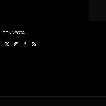
CONNECTA
X
Instagram
Facebook
RSS
(Twitter)