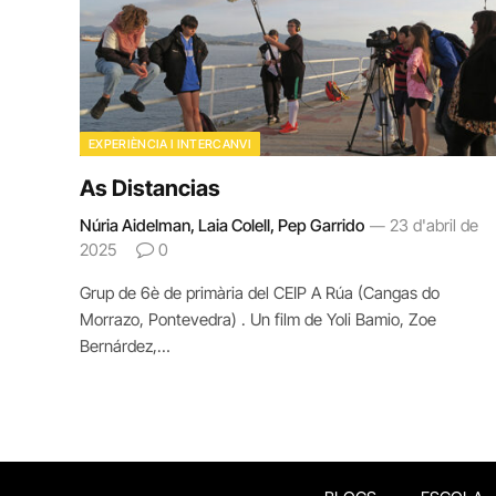
EXPERIÈNCIA I INTERCANVI
As Distancias
Núria Aidelman, Laia Colell, Pep Garrido
23 d'abril de
2025
0
Grup de 6è de primària del CEIP A Rúa (Cangas do
Morrazo, Pontevedra) . Un film de Yoli Bamio, Zoe
Bernárdez,…