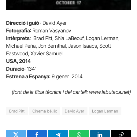
Direcció i guió
: David Ayer
Fotografia
: Roman Vasyanov
Intèrprets
: Brad Pitt, Shia LaBeouf, Logan Lerman,
Michael Peña, Jon Bernthal, Jason Isaacs, Scott
Eastwood, Xavier Samuel
USA, 2014
Duració
: 134′
Estrena a Espanya
: 9 gener 2014
(font de la fitxa tècnica i del cartell: www.labutaca.net)
Brad Pitt
Cinema bèl.lic
David Ayer
Logan Lerman