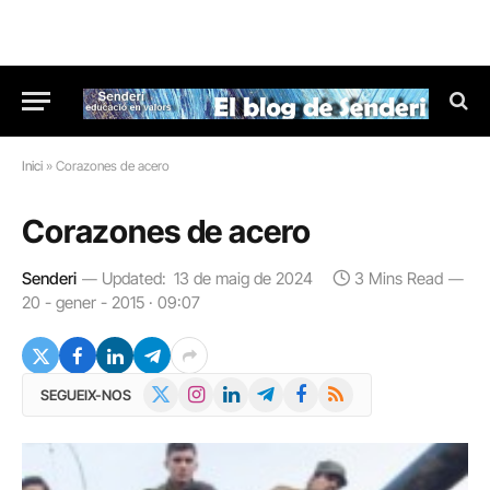
Inici
»
Corazones de acero
Corazones de acero
Senderi
Updated:
13 de maig de 2024
3 Mins Read
20 - gener - 2015 · 09:07
X
Instagram
LinkedIn
Telegram
Facebook
RSS
SEGUEIX-NOS
(Twitter)