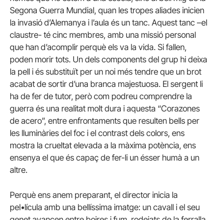
Segona Guerra Mundial, quan les tropes aliades inicien
la invasió d’Alemanya i l’aula és un tanc. Aquest tanc –el
claustre- té cinc membres, amb una missió personal
que han d’acomplir perquè els va la vida. Si fallen,
poden morir tots. Un dels components del grup hi deixa
la pell i és substituït per un noi més tendre que un brot
acabat de sortir d’una branca majestuosa. El sergent li
ha de fer de tutor, però com podreu comprendre la
guerra és una realitat molt dura i aquesta “Corazones
de acero”, entre enfrontaments que resulten bells per
les lluminàries del foc i el contrast dels colors, ens
mostra la crueltat elevada a la màxima potència, ens
ensenya el que és capaç de fer-li un ésser humà a un
altre.
Perquè ens anem preparant, el director inicia la
pel•lícula amb una bellíssima imatge: un cavall i el seu
genet avancen entre boires i fum, rodejats de la ferralla