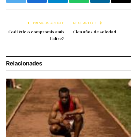
Twitter
Facebook
Telegram
WhatsApp
LinkedIn
Copy
Link
PREVIOUS ARTICLE
NEXT ARTICLE
Codi ètic o compromís amb
Cien años de soledad
l’altre?
Relacionades