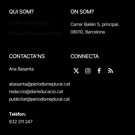
QUI SOM?
ON SOM?
El Diari de l'Educació
Carrer Bailén 5, principal.
08010, Barcelona
Fundació Periodisme Plural
CONTACTA'NS
CONNECTA
Ana Basanta
X
Instagram
Facebook
RSS
(Twitter)
abasanta@periodismeplural.cat
redaccio@diarieducacio.cat
publicitat@periodismeplural.cat
Telèfon:
932 311 247