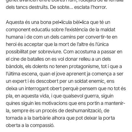
dels tancs destruïts. De sobte… esclata l’horror.
Aquesta és una bona pel•lícula bèl•lica que té un
component educatiu sobre l’existència de la maldat
humana i de com un dels camins per convertir-te en
heroi és acceptar que la mort de l’altre és l’única
possibilitat per sobreviure. Com acostuma a passar en
el cine de batalles on es vol donar relleu a un dels
bàndols, els dolents no tenen protagonisme, tot i que a
l’última escena, quan el jove aprenent ja comença a ser
un expert i és descobert per un soldat enemic, ens
deixa un interrogant obert perquè pensem que no tot és
pla, en aquesta vida, i que qualsevol guerra, siguin
quines siguin les motivacions que ens portin a mantenir-
la, sempre és un procés de deshumanització, de
tornada a la barbàrie alhora que pot deixar la porta
oberta a la compassió.