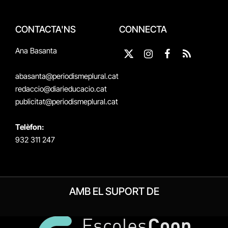
CONTACTA'NS
CONNECTA
Ana Basanta
X
Instagram
Facebook
RSS
(Twitter)
abasanta@periodismeplural.cat
redaccio@diarieducacio.cat
publicitat@periodismeplural.cat
Telèfon:
932 311 247
AMB EL SUPORT DE