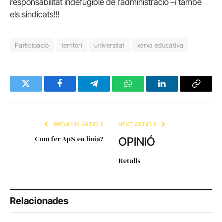
responsabilitat indefugible de l’administració –i també
els sindicats!!!
Participació
territori
universitat
xarxa educativa
Twitter
Facebook
Telegram
WhatsApp
LinkedIn
Copy
Link
PREVIOUS ARTICLE
NEXT ARTICLE
Com fer ApS en línia?
OPINIÓ
Retalls
Relacionades