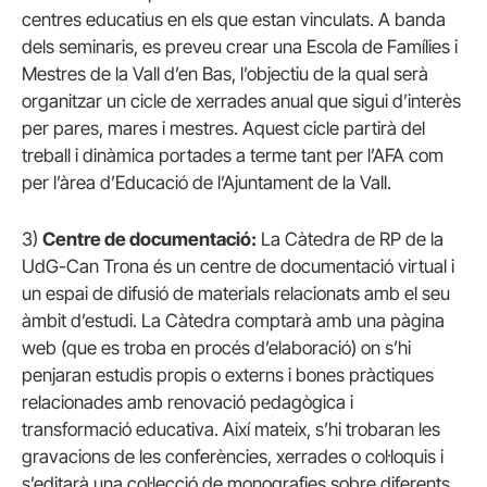
centres educatius en els que estan vinculats. A banda
dels seminaris, es preveu crear una Escola de Famílies i
Mestres de la Vall d’en Bas, l’objectiu de la qual serà
organitzar un cicle de xerrades anual que sigui d’interès
per pares, mares i mestres. Aquest cicle partirà del
treball i dinàmica portades a terme tant per l’AFA com
per l’àrea d’Educació de l’Ajuntament de la Vall.
3)
Centre de documentació:
La Càtedra de RP de la
UdG-Can Trona és un centre de documentació virtual i
un espai de difusió de materials relacionats amb el seu
àmbit d’estudi. La Càtedra comptarà amb una pàgina
web (que es troba en procés d’elaboració) on s’hi
penjaran estudis propis o externs i bones pràctiques
relacionades amb renovació pedagògica i
transformació educativa. Així mateix, s’hi trobaran les
gravacions de les conferències, xerrades o col·loquis i
s’editarà una col·lecció de monografies sobre diferents