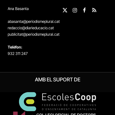
Ana Basanta
X
Instagram
Facebook
RSS
(Twitter)
abasanta@periodismeplural.cat
redaccio@diarieducacio.cat
publicitat@periodismeplural.cat
Telèfon:
932 311 247
AMB EL SUPORT DE