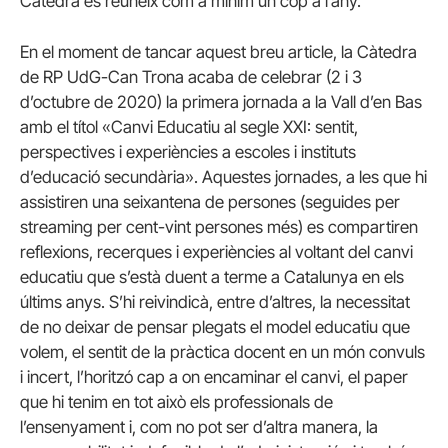
Càtedra es reuneix com a mínim un cop a l’any.
En el moment de tancar aquest breu article, la Càtedra
de RP UdG-Can Trona acaba de celebrar (2 i 3
d’octubre de 2020) la primera jornada a la Vall d’en Bas
amb el títol «Canvi Educatiu al segle XXI: sentit,
perspectives i experiències a escoles i instituts
d’educació secundària». Aquestes jornades, a les que hi
assistiren una seixantena de persones (seguides per
streaming per cent-vint persones més) es compartiren
reflexions, recerques i experiències al voltant del canvi
educatiu que s’està duent a terme a Catalunya en els
últims anys. S’hi reivindicà, entre d’altres, la necessitat
de no deixar de pensar plegats el model educatiu que
volem, el sentit de la pràctica docent en un món convuls
i incert, l’horitzó cap a on encaminar el canvi, el paper
que hi tenim en tot això els professionals de
l’ensenyament i, com no pot ser d’altra manera, la