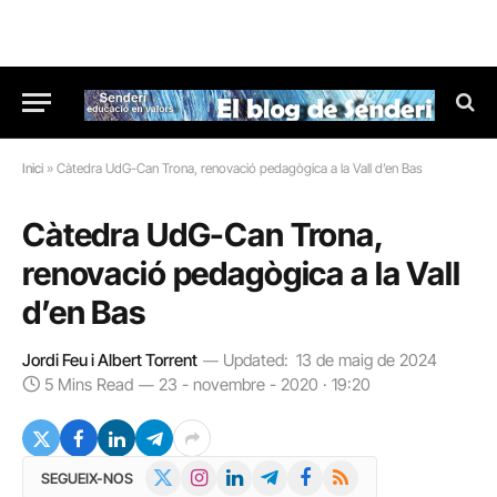
Inici
»
Càtedra UdG-Can Trona, renovació pedagògica a la Vall d’en Bas
Càtedra UdG-Can Trona,
renovació pedagògica a la Vall
d’en Bas
Jordi Feu i Albert Torrent
Updated:
13 de maig de 2024
5 Mins Read
23 - novembre - 2020 · 19:20
X
Instagram
LinkedIn
Telegram
Facebook
RSS
SEGUEIX-NOS
(Twitter)