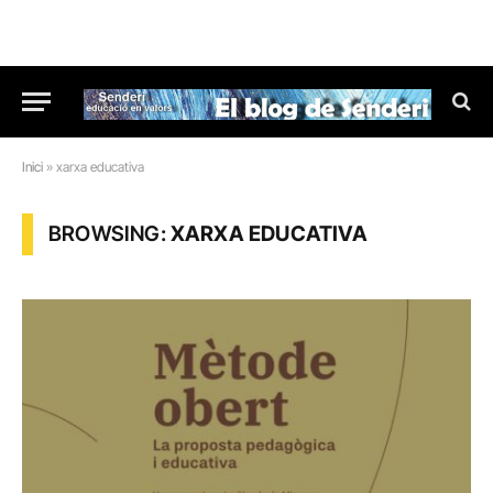
Inici
»
xarxa educativa
BROWSING:
XARXA EDUCATIVA