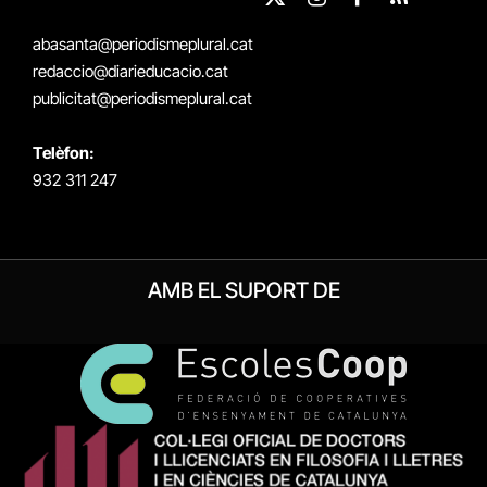
X
Instagram
Facebook
RSS
(Twitter)
abasanta@periodismeplural.cat
redaccio@diarieducacio.cat
publicitat@periodismeplural.cat
Telèfon:
932 311 247
AMB EL SUPORT DE