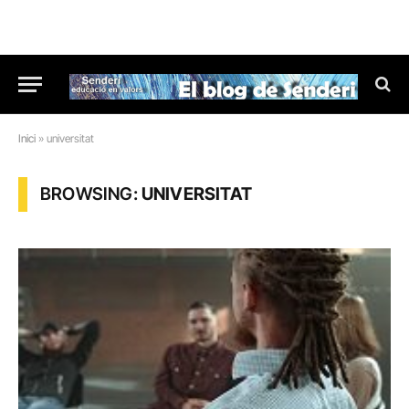
Inici
»
universitat
BROWSING:
UNIVERSITAT