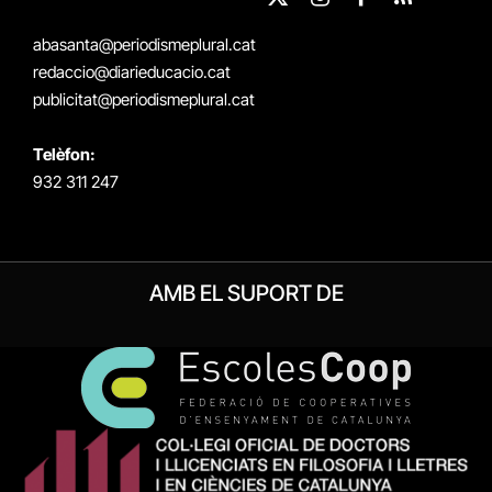
X
Instagram
Facebook
RSS
(Twitter)
abasanta@periodismeplural.cat
redaccio@diarieducacio.cat
publicitat@periodismeplural.cat
Telèfon:
932 311 247
AMB EL SUPORT DE