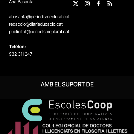
Ana Basanta
X
Instagram
Facebook
RSS
(Twitter)
abasanta@periodismeplural.cat
redaccio@diarieducacio.cat
publicitat@periodismeplural.cat
Telèfon:
932 311 247
AMB EL SUPORT DE