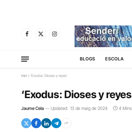
Facebook
X
Instagram
(Twitter)
BLOGS
ESCOLA
Inici
»
‘Exodus: Dioses y reyes’
‘Exodus: Dioses y reyes
Jaume Cela
Updated:
13 de maig de 2024
4 Mins