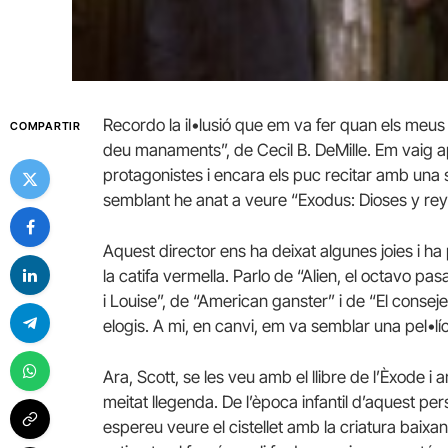
Recordo la il•lusió que em va fer quan els meus t
COMPARTIR
deu manaments”, de Cecil B. DeMille. Em vaig 
protagonistes i encara els puc recitar amb una 
semblant he anat a veure “Exodus: Dioses y reye
Aquest director ens ha deixat algunes joies i ha p
la catifa vermella. Parlo de “Alien, el octavo pa
i Louise”, de “American ganster” i de “El consej
elogis. A mi, en canvi, em va semblar una pel•lí
Ara, Scott, se les veu amb el llibre de l’Èxode 
meitat llegenda. De l’època infantil d’aquest p
espereu veure el cistellet amb la criatura baixa