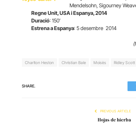
Mendelsohn, Sigourney Weaver
Regne Unit, USA i Espanya, 2014
Duració
: 150′
Estrena a Espanya
: 5 desembre 2014
(
Charlton Heston
Christian Bale
Moisès
Ridley Scott
SHARE.
PREVIOUS ARTICLE
Hojas de hierba