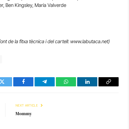
, Ben Kingsley, María Valverde
font de la fitxa tècnica i del cartell: www.labutaca.net)
Twitter
Facebook
Telegram
WhatsApp
LinkedIn
Copy
Link
NEXT ARTICLE
Mommy