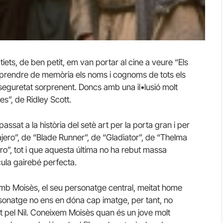
iets, de ben petit, em van portar al cine a veure “Els
aprendre de memòria els noms i cognoms de tots els
seguretat sorprenent. Doncs amb una il•lusió molt
s”, de Ridley Scott.
assat a la història del setè art per la porta gran i per
sajero”, de “Blade Runner”, de “Gladiator”, de “Thelma
ero”, tot i que aquesta última no ha rebut massa
cula gairebé perfecta.
i amb Moisès, el seu personatge central, meitat home
ersonatge no ens en dóna cap imatge, per tant, no
nt pel Nil. Coneixem Moisès quan és un jove molt