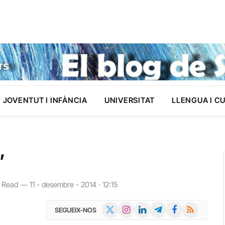
JOVENTUT I INFÀNCIA
UNIVERSITAT
LLENGUA I C
’
 Read
11 - desembre - 2014 · 12:15
X
Instagram
LinkedIn
Telegram
Facebook
RSS
SEGUEIX-NOS
(Twitter)