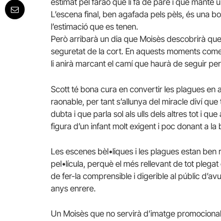
estimat pel faraó que li fa de pare i que manté u
L’escena final, ben agafada pels pèls, és una bo
l’estimació que es tenen.
Però arribarà un dia que Moisès descobrirà que 
seguretat de la cort. En aquests moments come
li anirà marcant el camí que haurà de seguir per 
Scott té bona cura en convertir les plagues en
raonable, per tant s’allunya del miracle diví que 
dubta i que parla sol als ulls dels altres tot i qu
figura d’un infant molt exigent i poc donant a la
Les escenes bèl•liques i les plagues estan ben re
pel•lícula, perquè el més rellevant de tot plegat
de fer-la comprensible i digerible al públic d’a
anys enrere.
Un Moisès que no servirà d’imatge promocional