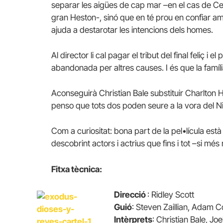
separar les aigües de cap mar –en el cas de Cec
gran Heston-, sinó que en té prou en confiar a
ajuda a destarotar les intencions dels homes.
Al director li cal pagar el tribut del final feliç i
abandonada per altres causes. I és que la família é
Aconseguirà Christian Bale substituir Charlton 
penso que tots dos poden seure a la vora del Ni
Com a curiositat: bona part de la pel•lícula est
descobrint actors i actrius que fins i tot –si més 
Fitxa tècnica:
Direcció
: Ridley Scott
Guió
: Steven Zaillian, Adam Co
Intèrprets
: Christian Bale, J