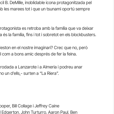
il B. DeMille, inoblidable icona protagonitzada pel
mb les marees tot i que un tsunami oportú sempre
 el protagonista es retroba amb la família que va deixar
s la família, fins i tot i sobretot en els blockbusters.
Heston en el nostre imaginari? Crec que no, però
l com a bons amic després de fer la feina.
à rodada a Lanzarote i a Almeria i podreu anar
no un d’ells,- surten a “La Riera”.
oper, Bill Collage i Jeffrey Caine
oel Edgerton, John Turturro, Aaron Paul, Ben