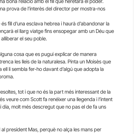
na bona relació amb el fill que heretarà el poder.
na prova de l’interès del director per mostra-nos
és fill d’una esclava hebrea i haurà d’abandonar la
nçarà el llarg viatge fins ensopegar amb un Déu que
alliberar el seu poble.
 alguna cosa que es pugui explicar de manera
trenca les lleis de la naturalesa. Pinta un Moisès que
e a ell li sembla fer-ho davant d’algú que adopta la
 broma.
soltes, tot i que no és la part més interessant de la
 és veure com Scott fa renéixer una llegenda i l’intent
vui dia, molt més descregut que no pas el de fa uns
 al president Mas, perquè no alça les mans per