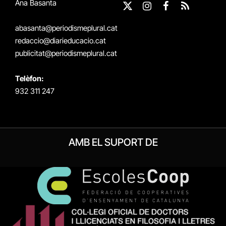
Ana Basanta
X
Instagram
Facebook
RSS
(Twitter)
abasanta@periodismeplural.cat
redaccio@diarieducacio.cat
publicitat@periodismeplural.cat
Telèfon:
932 311 247
AMB EL SUPORT DE