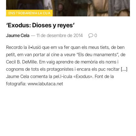
ENS TROBAREM A LA CUA
‘Exodus: Dioses y reyes’
Jaume Cela
11 de desembre de 2014
0
Recordo la il•lusió que em va fer quan els meus tiets, de ben
petit, em van portar al cine a veure “Els deu manaments”, de
Cecil B. DeMille. Em vaig aprendre de memòria els noms i
cognoms de tots els protagonistes i encara els puc recitar
[…]
Jaume Cela comenta la pel.l-icula «Exodus». Font de la
fotografia: www.labutaca.net