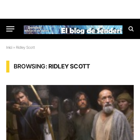
Inici
»
Ridley Scott
BROWSING:
RIDLEY SCOTT