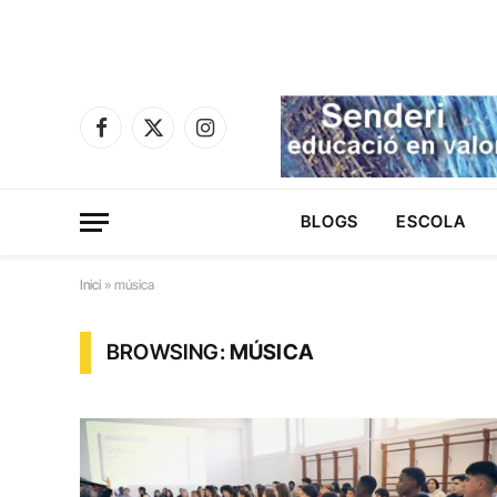
Facebook
X
Instagram
(Twitter)
BLOGS
ESCOLA
Inici
»
música
BROWSING:
MÚSICA