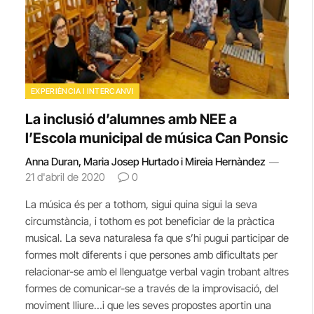
EXPERIÈNCIA I INTERCANVI
La inclusió d’alumnes amb NEE a
l’Escola municipal de música Can Ponsic
Anna Duran, Maria Josep Hurtado i Mireia Hernàndez
21 d'abril de 2020
0
La música és per a tothom, sigui quina sigui la seva
circumstància, i tothom es pot beneficiar de la pràctica
musical. La seva naturalesa fa que s’hi pugui participar de
formes molt diferents i que persones amb dificultats per
relacionar-se amb el llenguatge verbal vagin trobant altres
formes de comunicar-se a través de la improvisació, del
moviment lliure…i que les seves propostes aportin una