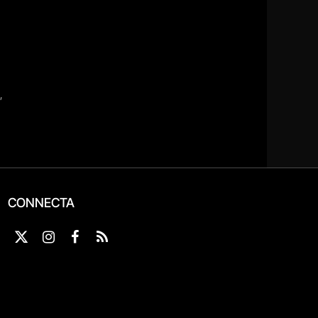
CONNECTA
X
Instagram
Facebook
RSS
(Twitter)