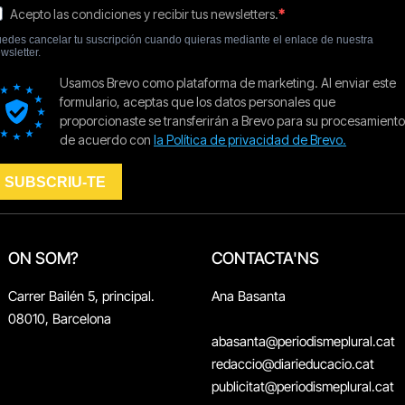
ON SOM?
CONTACTA'NS
Carrer Bailén 5, principal.
Ana Basanta
08010, Barcelona
abasanta@periodismeplural.cat
redaccio@diarieducacio.cat
publicitat@periodismeplural.cat