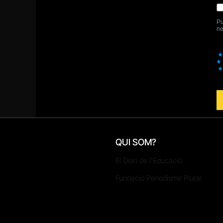
QUI SOM?
El Diari de l'Educació
Fundació Periodisme Plural