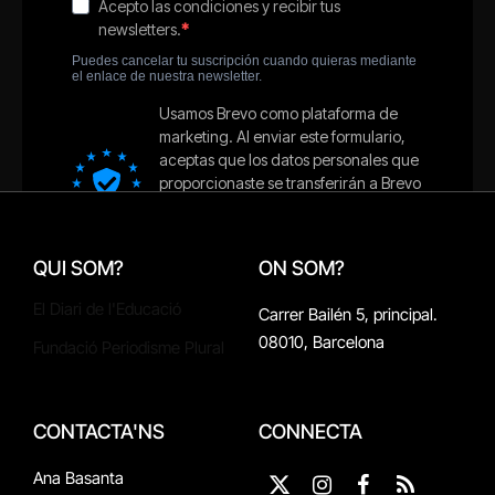
QUI SOM?
ON SOM?
El Diari de l'Educació
Carrer Bailén 5, principal.
08010, Barcelona
Fundació Periodisme Plural
CONTACTA'NS
CONNECTA
Ana Basanta
X
Instagram
Facebook
RSS