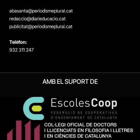
(Twitter)
abasanta@periodismeplural.cat
redaccio@diarieducacio.cat
publicitat@periodismeplural.cat
Telèfon:
932 311 247
AMB EL SUPORT DE