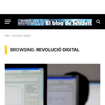
Inici
»
revolució digital
BROWSING:
REVOLUCIÓ DIGITAL