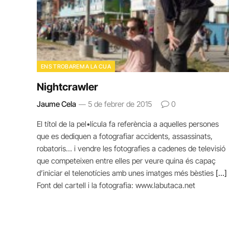
ENS TROBAREM A LA CUA
Nightcrawler
Jaume Cela
5 de febrer de 2015
0
El títol de la pel•lícula fa referència a aquelles persones
que es dediquen a fotografiar accidents, assassinats,
robatoris… i vendre les fotografies a cadenes de televisió
que competeixen entre elles per veure quina és capaç
d’iniciar el telenotícies amb unes imatges més bèsties
[…]
Font del cartell i la fotografia: www.labutaca.net