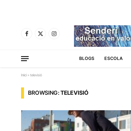
Facebook
X
Instagram
(Twitter)
BLOGS
ESCOLA
Inici
»
televisió
BROWSING:
TELEVISIÓ