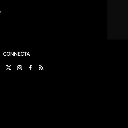
CONNECTA
X
Instagram
Facebook
RSS
(Twitter)