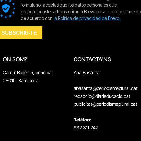
ON SOM?
CONTACTA'NS
Carrer Bailén 5, principal.
Ana Basanta
08010, Barcelona
abasanta@periodismeplural.cat
redaccio@diarieducacio.cat
publicitat@periodismeplural.cat
Telèfon:
932 311 247