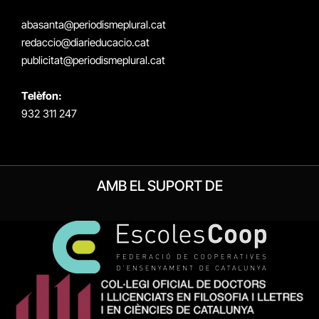
(Twitter)
abasanta@periodismeplural.cat
redaccio@diarieducacio.cat
publicitat@periodismeplural.cat
Telèfon:
932 311 247
AMB EL SUPORT DE