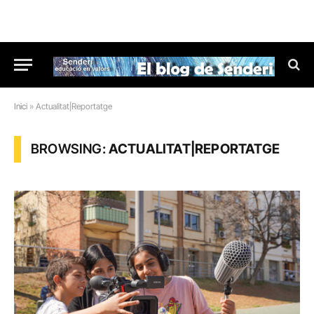
Inici
»
Actualitat|Reportatge
BROWSING:
ACTUALITAT|REPORTATGE