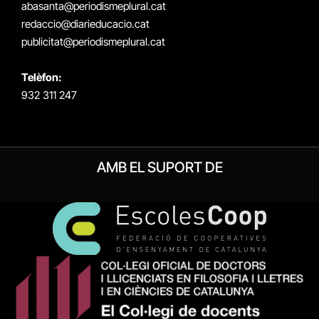
abasanta@periodismeplural.cat
redaccio@diarieducacio.cat
publicitat@periodismeplural.cat
Telèfon:
932 311 247
AMB EL SUPORT DE