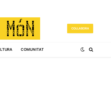
COL·LABORA
ULTURA
COMUNITAT