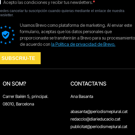
ON SOM?
CONTACTA'NS
Carrer Bailén 5, principal.
Ana Basanta
08010, Barcelona
abasanta@periodismeplural.cat
redaccio@diarieducacio.cat
publicitat@periodismeplural.cat