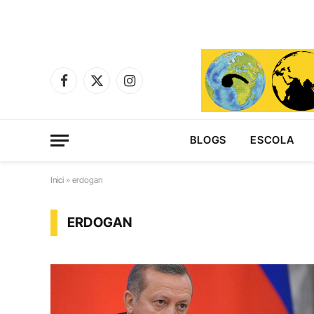
Facebook
X
Instagram
(Twitter)
BLOGS
ESCOLA
Inici
»
erdogan
ERDOGAN