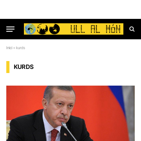
Inici
»
kurds
KURDS