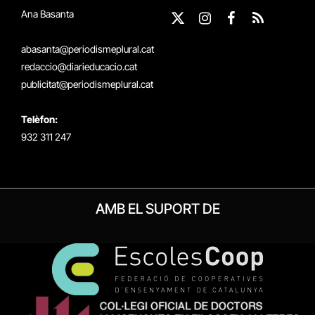
Ana Basanta
X
Instagram
Facebook
RSS
(Twitter)
abasanta@periodismeplural.cat
redaccio@diarieducacio.cat
publicitat@periodismeplural.cat
Telèfon:
932 311 247
AMB EL SUPORT DE