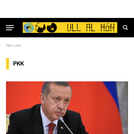
Inici
»
pkk
PKK