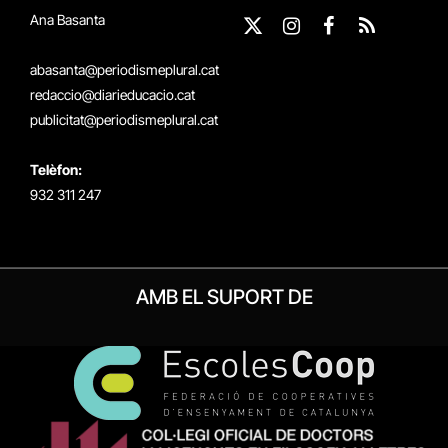
Ana Basanta
X
Instagram
Facebook
RSS
(Twitter)
abasanta@periodismeplural.cat
redaccio@diarieducacio.cat
publicitat@periodismeplural.cat
Telèfon:
932 311 247
AMB EL SUPORT DE