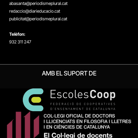
abasanta@periodismeplural.cat
redaccio@diarieducacio.cat
publicitat@periodismeplural.cat
Telèfon:
932 311 247
AMB EL SUPORT DE