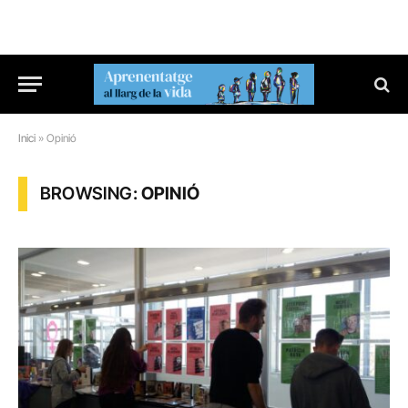
Inici
»
Opinió
BROWSING:
OPINIÓ