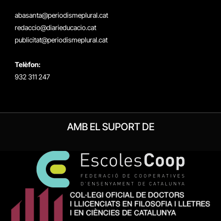
(Twitter)
abasanta@periodismeplural.cat
redaccio@diarieducacio.cat
publicitat@periodismeplural.cat
Telèfon:
932 311 247
AMB EL SUPORT DE