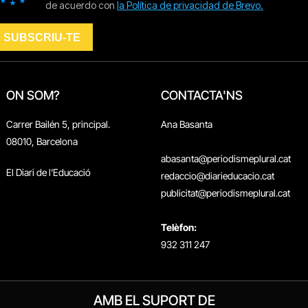
ON SOM?
CONTACTA'NS
Carrer Bailén 5, principal.
Ana Basanta
08010, Barcelona
abasanta@periodismeplural.cat
El Diari de l'Educació
redaccio@diarieducacio.cat
publicitat@periodismeplural.cat
Telèfon:
932 311 247
AMB EL SUPORT DE