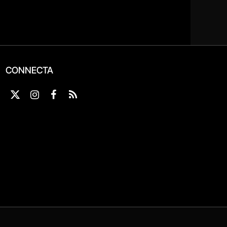
CONNECTA
X
Instagram
Facebook
RSS
(Twitter)