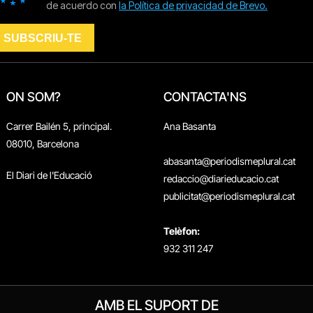
ON SOM?
CONTACTA'NS
Carrer Bailén 5, principal.
Ana Basanta
08010, Barcelona
abasanta@periodismeplural.cat
El Diari de l'Educació
redaccio@diarieducacio.cat
publicitat@periodismeplural.cat
Telèfon:
932 311 247
AMB EL SUPORT DE