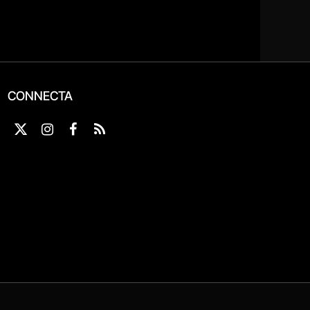
CONNECTA
X
Instagram
Facebook
RSS
(Twitter)