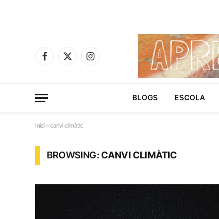
Facebook
X
Instagram
(Twitter)
BLOGS
ESCOLA
Inici
»
canvi climàtic
BROWSING:
CANVI CLIMÀTIC