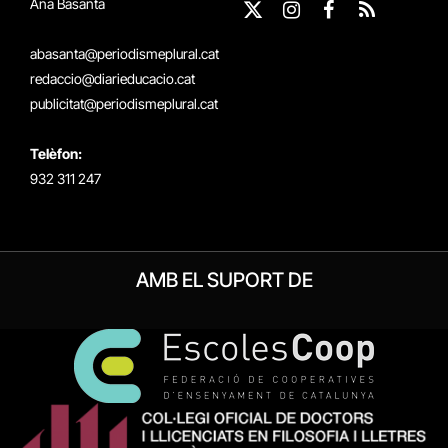
Ana Basanta
X
Instagram
Facebook
RSS
(Twitter)
abasanta@periodismeplural.cat
redaccio@diarieducacio.cat
publicitat@periodismeplural.cat
Telèfon:
932 311 247
AMB EL SUPORT DE