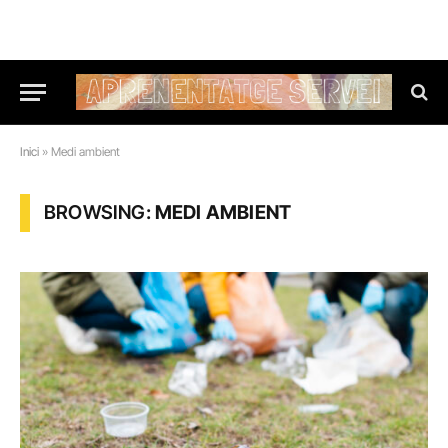
Inici
»
Medi ambient
BROWSING:
MEDI AMBIENT