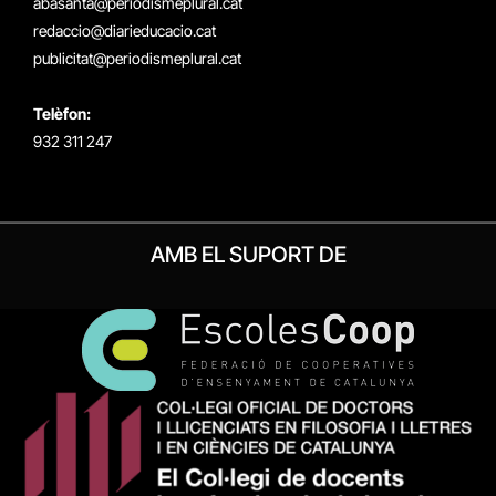
abasanta@periodismeplural.cat
redaccio@diarieducacio.cat
publicitat@periodismeplural.cat
Telèfon:
932 311 247
AMB EL SUPORT DE