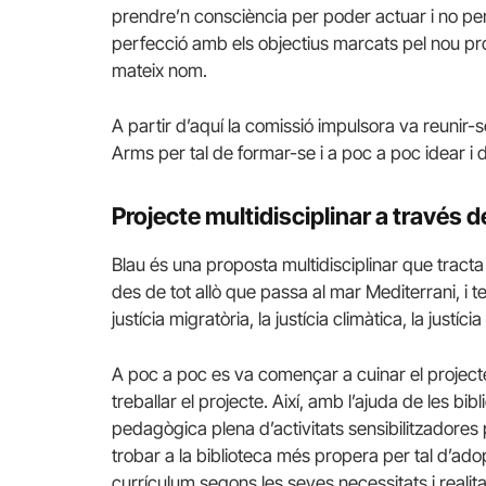
prendre’n consciència per poder actuar i no pe
perfecció amb els objectius marcats pel nou pro
mateix nom.
A partir d’aquí la comissió impulsora va reunir-
Arms per tal de formar-se i a poc a poc idear i d
Projecte
multidisciplinar
a través de
Blau és una proposta
multidisciplinar
que tracta 
des de tot allò que passa al mar Mediterrani, i 
justícia migratòria, la justícia climàtica, la justíci
A poc a poc es va començar a cuinar el project
treballar el projecte. Així, amb l’ajuda de les 
pedagògica plena d’activitats sensibilitzadores 
trobar a la biblioteca més propera per tal d’adop
currículum segons les seves necessitats i realita