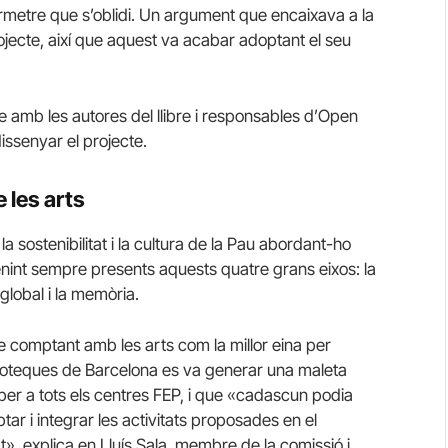
rmetre que s’oblidi. Un argument que encaixava a la
jecte, així que aquest va acabar adoptant el seu
se amb les autores del llibre i responsables d’Open
issenyar el projecte.
 les arts
la sostenibilitat i la cultura de la Pau abordant-ho
tenint sempre presents aquests quatre grans eixos: la
a global i la memòria.
e comptant amb les arts com la millor eina per
biblioteques de Barcelona es va generar una maleta
per a tots els centres
FEP
, i que «cadascun podia
tar i integrar les activitats proposades en el
t», explica en Lluís Sala, membre de la comissió i