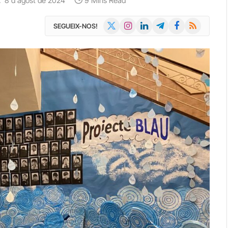
:
8 d'agost de 2024
9 Mins Read
X
Instagram
LinkedIn
Telegram
Facebook
RSS
SEGUEIX-NOS!
(Twitter)