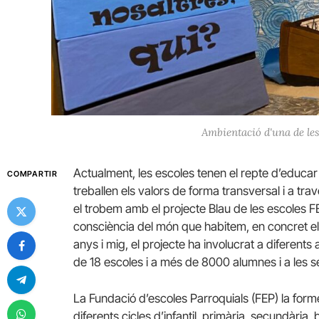
Ambientació d'una de les 
Actualment, les escoles tenen el repte d’educar 
COMPARTIR
treballen els valors de forma transversal i a tr
el trobem amb el projecte Blau de les escoles
F
consciència del món que habitem, en concret e
anys i mig, el projecte ha involucrat a diferents
de 18 escoles i a més de 8000 alumnes i a les se
La Fundació d’escoles Parroquials (
FEP
) la for
diferents cicles d’infantil, primària, secundària, 