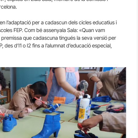
rcelona.
nen l’adaptació per a cadascun dels cicles educatius i
scoles
FEP
. Com bé assenyala Sala: «Quan vam
a premissa que cadascuna tingués la seva versió per
P
, des d’I1 o I2 fins a l’alumnat d’educació especial,