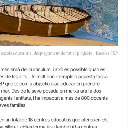
escoles durant el desplegament de tot el projecte | Escoles FEP
més enllà del currículum, i això és possible quan es
avés de les arts. Un molt bon exemple d’aquesta tasca
EP
que té com a objectiu clau educar en prendre
l mar. Des de la seva posada en marxa ara fa dos
 agents i entitats, i ha impactat a més de 800 docents
ves famílies.
men un total de 18 centres educatius que ofereixen els
batxillerat, cicles formatius i també hi ha centres