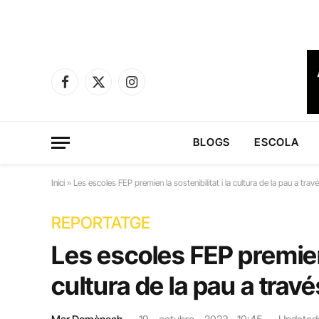
Facebook
X
Instagram
(Twitter)
BLOGS
ESCOLA
Inici
»
Les escoles FEP premien la sostenibilitat i la cultura de la pau a travé
REPORTATGE
Les escoles FEP premien l
cultura de la pau a travé