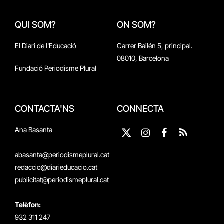
QUI SOM?
ON SOM?
El Diari de l'Educació
Carrer Bailén 5, principal.
08010, Barcelona
Fundació Periodisme Plural
CONTACTA'NS
CONNECTA
Ana Basanta
X
Instagram
Facebook
RSS
(Twitter)
abasanta@periodismeplural.cat
redaccio@diarieducacio.cat
publicitat@periodismeplural.cat
Telèfon:
932 311 247