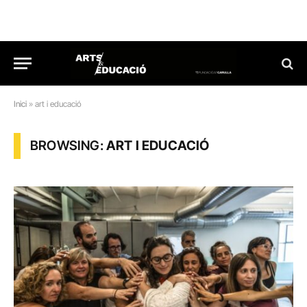
Inici
»
art i educació
BROWSING:
ART I EDUCACIÓ