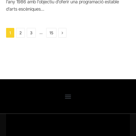
l’any 1986 amb l’objectiu d’oferir una programació estable
d’arts escèniques…
Next
…
1
2
3
15