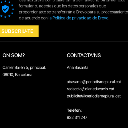
ON SOM?
CONTACTA'NS
Carrer Bailén 5, principal.
Ana Basanta
08010, Barcelona
abasanta@periodismeplural.cat
redaccio@diarieducacio.cat
publicitat@periodismeplural.cat
Telèfon:
932 311 247