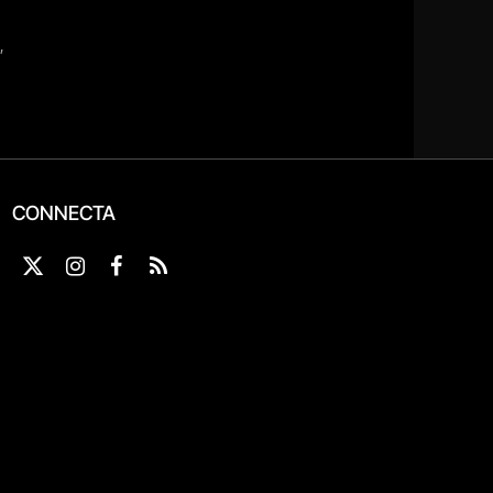
CONNECTA
X
Instagram
Facebook
RSS
(Twitter)