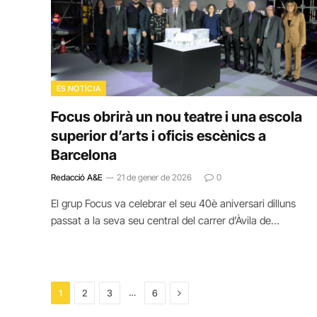
ÉS NOTÍCIA
Focus obrirà un nou teatre i una escola
superior d’arts i oficis escènics a
Barcelona
Redacció A&E
21 de gener de 2026
0
El grup Focus va celebrar el seu 40è aniversari dilluns
passat a la seva seu central del carrer d’Àvila de…
Next
…
1
2
3
6