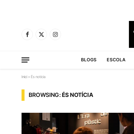
Facebook
X
Instagram
(Twitter)
BLOGS
ESCOLA
Inici
»
És notícia
BROWSING:
ÉS NOTÍCIA